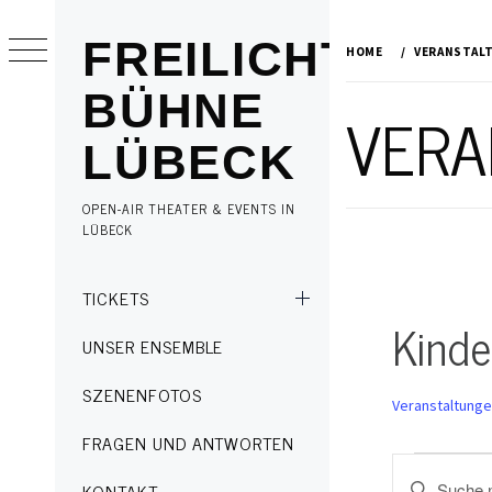
Skip
to
FREILICHT
HOME
VERANSTAL
content
BÜHNE
VERA
LÜBECK
OPEN-AIR THEATER & EVENTS IN
LÜBECK
Primary
TICKETS
Menu
Kinde
UNSER ENSEMBLE
SZENENFOTOS
Veranstaltung
FRAGEN UND ANTWORTEN
Veransta
Veransta
Geben
KONTAKT