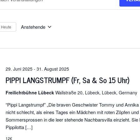
nnavigation
t.
Anstehende
Heute
Datum
ngen
wählen.
t.
29. Juni 2025
-
31. August 2025
PIPPI LANGSTRUMPF (Fr, Sa & So 15 Uhr)
Freilichtbühne Lübeck
Wallstraße 20, Lübeck, Lübeck, Germany
“Pippi Langstrumpf” „Die braven Geschwister Tommy und Annika
nicht schlecht, als eines Tages ein Mädchen mit roten Zöpfen und
Sommersprossen in die leer stehende Nachbarsvilla einzieht. Sie 
Pippilotta […]
12€