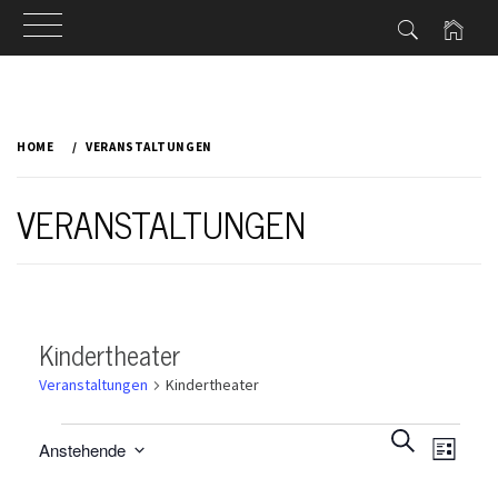
Skip
to
HOME
VERANSTALTUNGEN
content
VERANSTALTUNGEN
Kindertheater
Veranstaltungen
Kindertheater
Veranstaltungen
Veransta
Veran
SUCHE
Anstehende
Ansic
Such-
LISTE
Navig
Datum