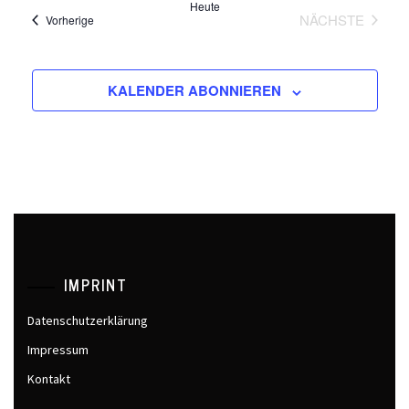
Heute
NÄCHSTE
Veranstaltungen
Vorherige
VERANSTA
KALENDER ABONNIEREN
IMPRINT
Datenschutzerklärung
Impressum
Kontakt