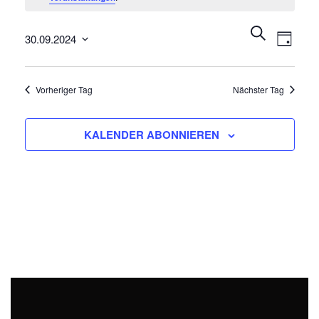
30.
September
Veransta
Veran
SUCHE
2024
30.09.2024
Ansic
Such-
TAG
Navig
Datum
und
wählen.
Ansichten
Vorheriger Tag
Nächster Tag
KALENDER ABONNIEREN