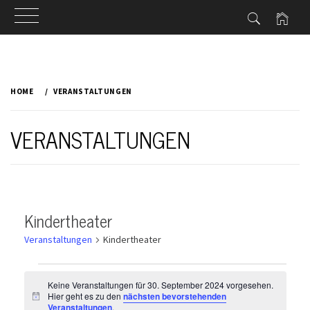
Skip
to
HOME
VERANSTALTUNGEN
content
VERANSTALTUNGEN
Kindertheater
Veranstaltungen
Kindertheater
Veranstaltungen
für
Keine Veranstaltungen für 30. September 2024 vorgesehen.
Hier geht es zu den
nächsten bevorstehenden
Hinweis
Veranstaltungen
.