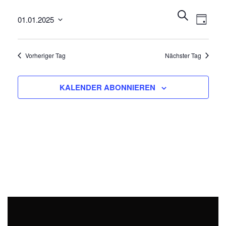
1.
Veransta
Veran
Januar
SUCHE
01.01.2025
Ansic
Such-
2025
TAG
Navig
Datum
und
wählen.
Ansichten
Vorheriger Tag
Nächster Tag
KALENDER ABONNIEREN