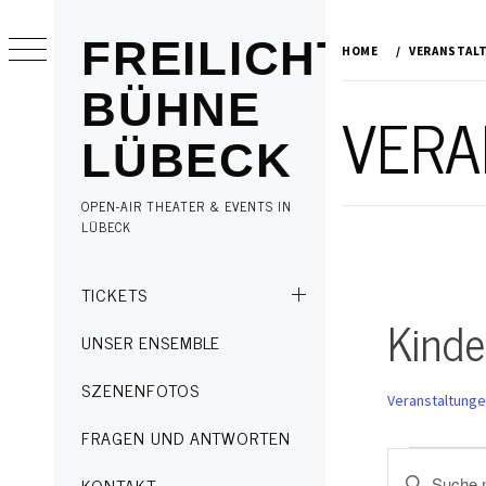
Skip
to
FREILICHT
HOME
VERANSTAL
content
BÜHNE
VERA
LÜBECK
OPEN-AIR THEATER & EVENTS IN
LÜBECK
Primary
TICKETS
Menu
Kinde
UNSER ENSEMBLE
SZENENFOTOS
Veranstaltung
FRAGEN UND ANTWORTEN
Veransta
Veransta
Geben
KONTAKT