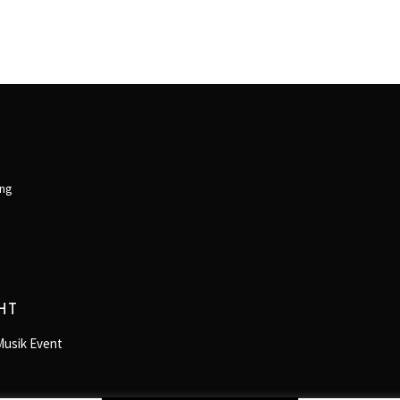
ung
HT
Musik Event