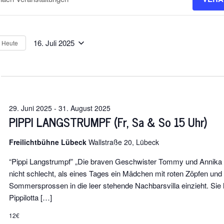
nnavigation
t.
16. Juli 2025
Heute
Datum
ngen
wählen.
t.
29. Juni 2025
-
31. August 2025
PIPPI LANGSTRUMPF (Fr, Sa & So 15 Uhr)
Freilichtbühne Lübeck
Wallstraße 20, Lübeck
“Pippi Langstrumpf” „Die braven Geschwister Tommy und Annika
nicht schlecht, als eines Tages ein Mädchen mit roten Zöpfen und
Sommersprossen in die leer stehende Nachbarsvilla einzieht. Sie 
Pippilotta […]
12€