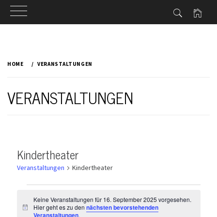
Skip
to
HOME
VERANSTALTUNGEN
content
VERANSTALTUNGEN
Kindertheater
Veranstaltungen
Kindertheater
Veranstaltungen
für
Keine Veranstaltungen für 16. September 2025 vorgesehen.
Hier geht es zu den
nächsten bevorstehenden
Hinweis
Veranstaltungen
.