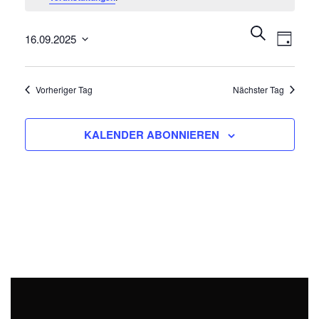
16.
September
Veransta
Veran
SUCHE
2025
16.09.2025
Ansic
Such-
TAG
Navig
Datum
und
wählen.
Ansichten
Vorheriger Tag
Nächster Tag
KALENDER ABONNIEREN