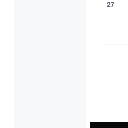
0
27
Verans