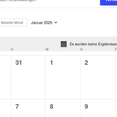
nnavigation
t.
Januar 2025
Aktueller Monat
Datum
ngen
wählen.
t.
Es wurden keine Ergebnisse
Hinweis
D
DIENSTAG
M
MITTWOCH
D
DONNERSTAG
F
0
0
0
31
1
2
ltungen
taltungen,
Veranstaltungen,
Veranstaltungen,
Veranstalt
0
0
0
7
8
9
taltungen,
Veranstaltungen,
Veranstaltungen,
Veranstalt