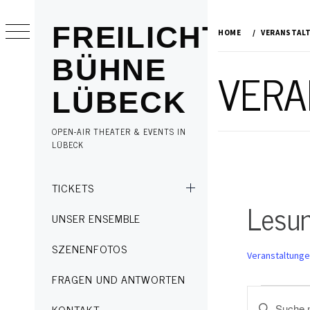
Skip
to
FREILICHT
HOME
VERANSTAL
content
BÜHNE
VERA
LÜBECK
OPEN-AIR THEATER & EVENTS IN
LÜBECK
Primary
TICKETS
Menu
Lesu
UNSER ENSEMBLE
SZENENFOTOS
Veranstaltung
FRAGEN UND ANTWORTEN
Veransta
Veransta
Geben
KONTAKT