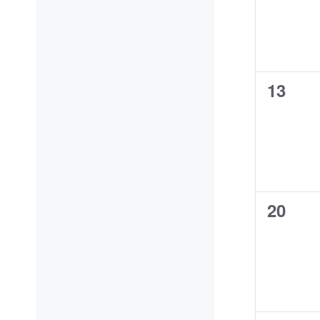
0
13
Verans
0
20
Verans