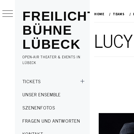
Skip
to
FREILICHT
HOME
TEAMS
content
BÜHNE
LUCY
LÜBECK
OPEN-AIR THEATER & EVENTS IN
LÜBECK
Primary
TICKETS
Menu
UNSER ENSEMBLE
SZENENFOTOS
FRAGEN UND ANTWORTEN
KONTAKT