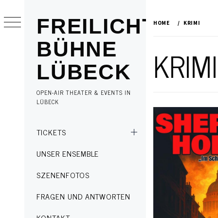
Skip
to
FREILICHT
HOME
KRIMI
content
BÜHNE
KRIMI
LÜBECK
OPEN-AIR THEATER & EVENTS IN
LÜBECK
Primary
TICKETS
Menu
UNSER ENSEMBLE
SZENENFOTOS
FRAGEN UND ANTWORTEN
KONTAKT